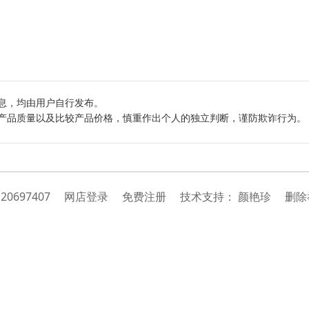
息，均由用户自行发布。
产品质量以及比较产品价格，慎重作出个人的独立判断，谨防欺诈行为。
：
20697407
网店登录
免费注册
技
术
支
持
：
颜艳珍
删除举报