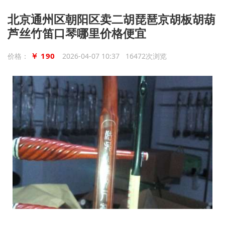
北京通州区朝阳区卖二胡琵琶京胡板胡葫
芦丝竹笛口琴哪里价格便宜
￥ 190
价格：
2026-04-07 10:37 16472次浏览