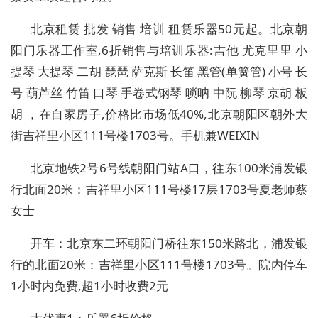
北京租赁 批发 销售 培训 租赁乐器50元起。北京朝
阳门乐器工作室,6折销售与培训乐器:吉他 尤克里里 小
提琴 大提琴 二胡 琵琶 萨克斯 长笛 黑管(单簧管) 小号 长
号 葫芦丝 竹笛 口琴 手卷式钢琴 唢呐 中阮 柳琴 京胡 板
胡 ，在自家房子,价格比市场低40%,北京朝阳区朝外大
街吉祥里小区111号楼1703号。手机兼WEIXIN
北京地铁2号6号线朝阳门站A口，往东100米浦发银
行北面20米：吉祥里小区111号楼17层1703号夏老师蔡
女士
开车：北京东二环朝阳门桥往东150米路北，浦发银
行的北面20米：吉祥里小区111号楼1703号。院内停车
1小时内免费,超1小时收费2元