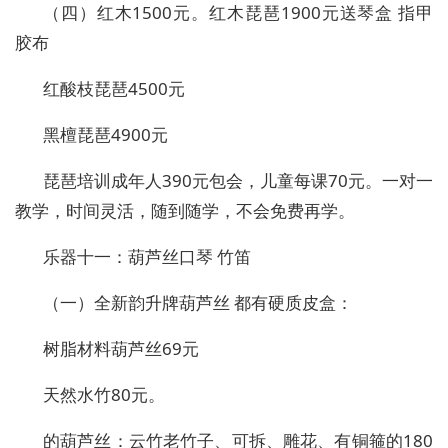
（四）红木1500元。红木琵琶1900元送琴盒 指甲
胶布
红酸枝琵琶4500元
黑檀琵琶4900元
琵琶培训成年人390元包会，儿童每课70元。一对一
教学，时间灵活，随到随学，不会免费再学。
乐器十一：葫芦丝口琴 竹笛
（一）全新韵升牌葫芦丝 都有硬质皮盒：
树脂材料葫芦丝69元
天然水竹80元。
的葫芦丝：云竹老竹子、可拆、雕花、有铜箍的180