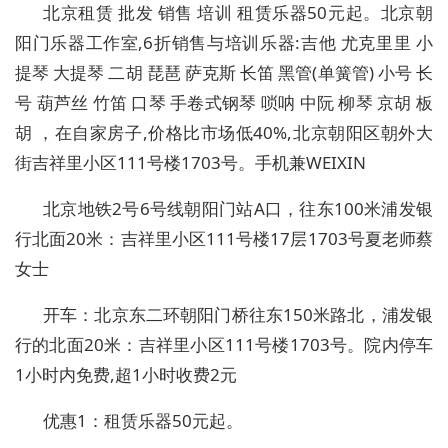
北京租赁 批发 销售 培训 租赁乐器50元起。北京朝
阳门乐器工作室,6折销售与培训乐器:吉他 尤克里里 小
提琴 大提琴 二胡 琵琶 萨克斯 长笛 黑管(单簧管) 小号 长
号 葫芦丝 竹笛 口琴 手卷式钢琴 唢呐 中阮 柳琴 京胡 板
胡 ，在自家房子,价格比市场低40%,北京朝阳区朝外大
街吉祥里小区111号楼1703号。手机兼WEIXIN
北京地铁2号6号线朝阳门站A口，往东100米浦发银
行北面20米：吉祥里小区111号楼17层1703号夏老师蔡
女士
开车：北京东二环朝阳门桥往东150米路北，浦发银
行的北面20米：吉祥里小区111号楼1703号。院内停车
1小时内免费,超1小时收费2元
优惠1：租赁乐器50元起。