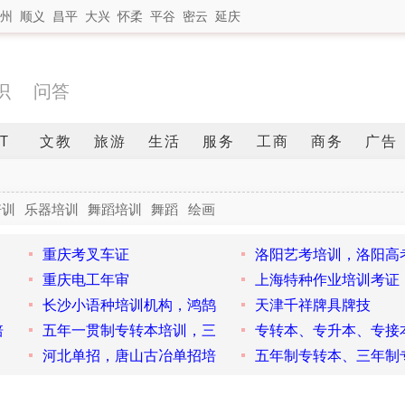
州
顺义
昌平
大兴
怀柔
平谷
密云
延庆
识
问答
IT
文教
旅游
生活
服务
工商
商务
广告
培训
乐器培训
舞蹈培训
舞蹈
绘画
重庆考叉车证
洛阳艺考培训，洛阳高
重庆电工年审
上海特种作业培训考证
长沙小语种培训机构，鸿鹄
天津千祥牌具牌技
培
五年一贯制专转本培训，三
专转本、专升本、专接
河北单招，唐山古冶单招培
五年制专转本、三年制