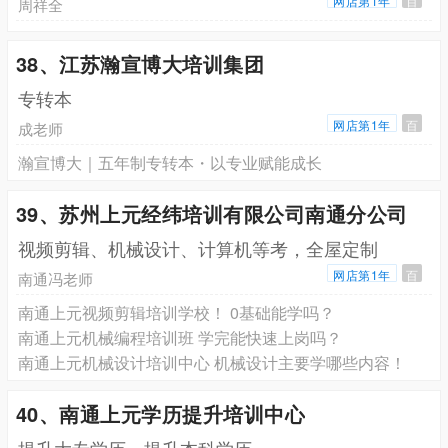
网店第1年
百
周祥全
38、江苏瀚宣博大培训集团
专转本
网店第1年
百
成老师
瀚宣博大｜五年制专转本・以专业赋能成长
39、苏州上元经纬培训有限公司南通分公司
视频剪辑、机械设计、计算机等考，全屋定制
网店第1年
百
南通冯老师
南通上元视频剪辑培训学校！ 0基础能学吗？
南通上元机械编程培训班 学完能快速上岗吗？
南通上元机械设计培训中心 机械设计主要学哪些内容！
40、南通上元学历提升培训中心