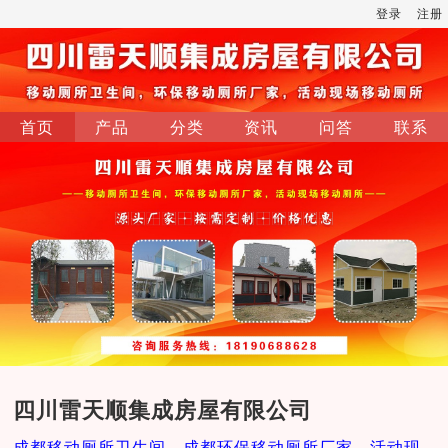
登录
注册
首页
产品
分类
资讯
问答
联系
四川雷天顺集成房屋有限公司
成都移动厕所卫生间，成都环保移动厕所厂家，活动现