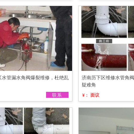
区水管漏水角阀爆裂维修，杜绝乱
济南历下区维修水管角
疑难角
联系
面议
¥：