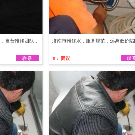
管，自营维修团队，
济南市维修水，服务规范，远离低价陷
联系
面议
联
¥：