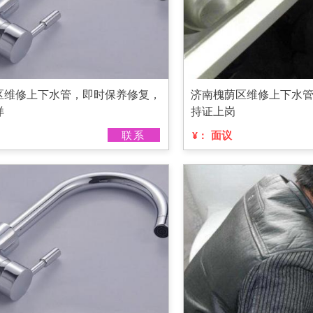
区维修上下水管，即时保养修复，
济南槐荫区维修上下水
烊
持证上岗
联系
面议
¥：