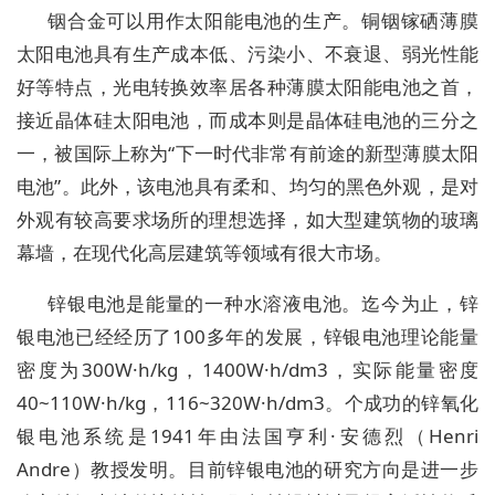
铟合金可以用作太阳能电池的生产。铜铟镓硒薄膜
太阳电池具有生产成本低、污染小、不衰退、弱光性能
好等特点，光电转换效率居各种薄膜太阳能电池之首，
接近晶体硅太阳电池，而成本则是晶体硅电池的三分之
一，被国际上称为“下一时代非常有前途的新型薄膜太阳
电池”。此外，该电池具有柔和、均匀的黑色外观，是对
外观有较高要求场所的理想选择，如大型建筑物的玻璃
幕墙，在现代化高层建筑等领域有很大市场。
锌银电池是能量的一种水溶液电池。迄今为止，锌
银电池已经经历了100多年的发展，锌银电池理论能量
密度为300W·h/kg，1400W·h/dm3，实际能量密度
40~110W·h/kg，116~320W·h/dm3。个成功的锌氧化
银电池系统是1941年由法国亨利·安德烈（Henri
Andre）教授发明。目前锌银电池的研究方向是进一步