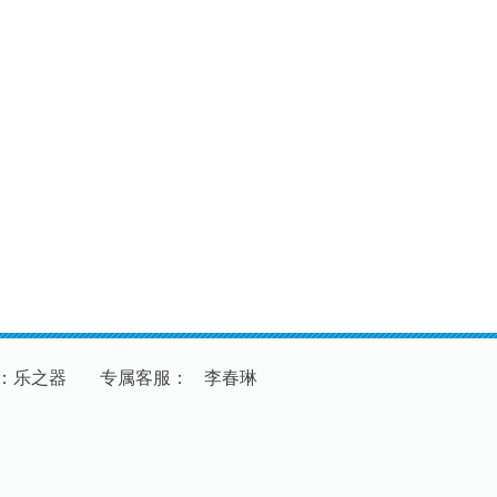
：乐之器
专
属
客
服
：
李春琳