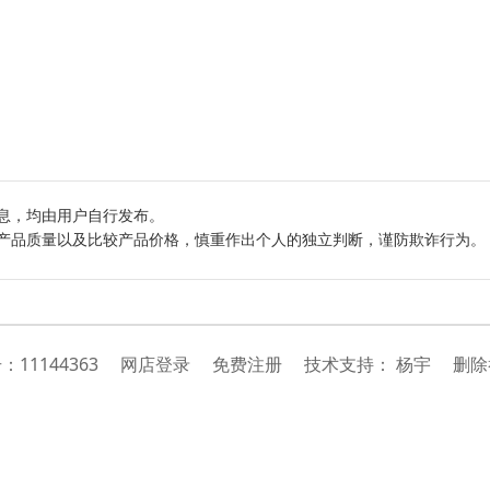
息，均由用户自行发布。
产品质量以及比较产品价格，慎重作出个人的独立判断，谨防欺诈行为。
号：
11144363
网店登录
免费注册
技
术
支
持
：
杨宇
删除举报